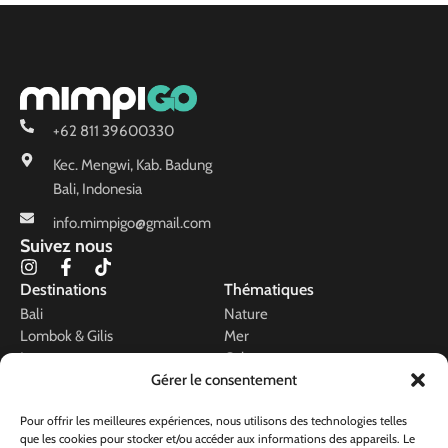
+62 811 39600330
Kec. Mengwi, Kab. Badung
Bali, Indonesia
info.mimpigo@gmail.com
Suivez nous
I
F
T
n
a
i
Destinations
Thématiques
s
c
k
Bali
Nature
t
e
t
Lombok & Gilis
a
b
o
Mer
g
o
k
Java
Culture
r
o
Gérer le consentement
Flores
Spiritualité
a
k
Sulawesi
Volcans
m
-
Pour offrir les meilleures expériences, nous utilisons des technologies telles
Raja Ampat
Voyage de noces
f
que les cookies pour stocker et/ou accéder aux informations des appareils. Le
Artisanat